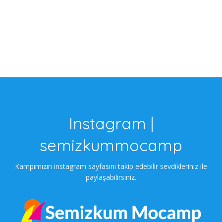
Instagram |
semizkummocamp
Kampımızın instagram sayfasını takip edebilir sevdikleriniz ile
paylaşabilirsiniz.