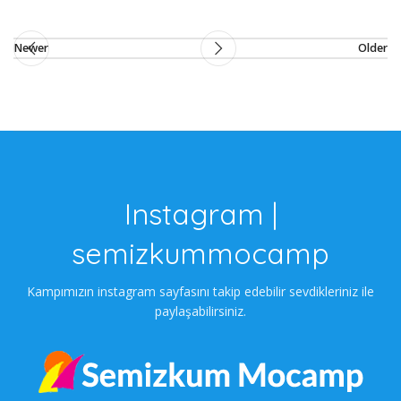
Newer
Older
Instagram |
semizkummocamp
Kampımızın instagram sayfasını takip edebilir sevdikleriniz ile
paylaşabilirsiniz.